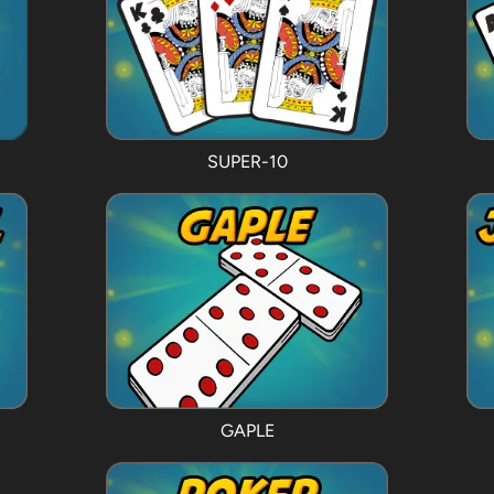
SUPER-10
GAPLE