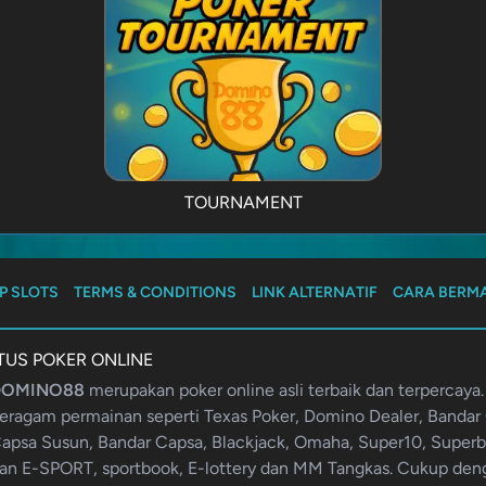
TOURNAMENT
P SLOTS
TERMS & CONDITIONS
LINK ALTERNATIF
CARA BERM
TUS POKER ONLINE
DOMINO88
merupakan poker online asli terbaik dan terpercaya.
eragam permainan seperti Texas Poker, Domino Dealer, Bandar
apsa Susun, Bandar Capsa, Blackjack, Omaha, Super10, Superbul
an E-SPORT, sportbook, E-lottery dan MM Tangkas. Cukup den