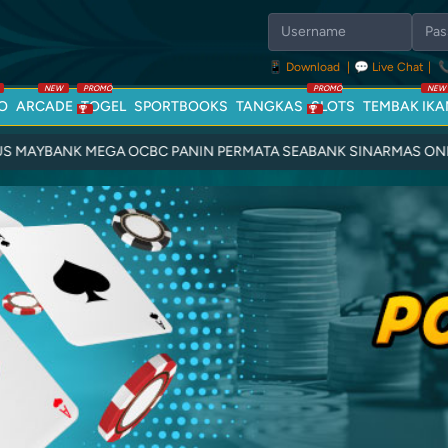
📱 Download
|
💬 Live Chat
|

NEW
PROMO
PROMO
NEW
NO
ARCADE
TOGEL
SPORTBOOKS
TANGKAS
SLOTS
TEMBAK IKA
MAYBANK MEGA OCBC PANIN PERMATA SEABANK SINARMAS ONLINE!!!
7