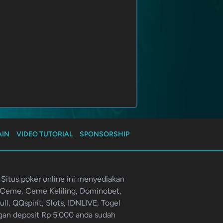
AIN
VIDEO TUTORIAL
SPONSORSHIP
 Situs poker online ini menyediakan
 Ceme, Ceme Keliling, Dominobet,
l, QQspirit, Slots, IDNLIVE, Togel
gan deposit Rp 5.000 anda sudah