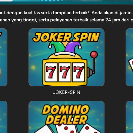
t dengan kualitas serta tampilan terbaik!. Anda akan di jamin
an yang tinggi, serta pelayanan terbaik selama 24 jam dari c
JOKER-SPIN