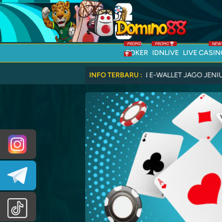
PROMO
PROMO
NEW
POKER
IDNLIVE
LIVE CASI
OFFLINE...BCA BNI BRI BSI CIMB DANAMON E-WALLET JAGO JENIUS 
INFO TERBARU :