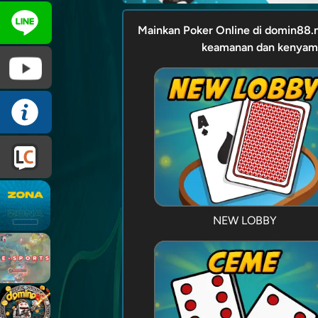
Mainkan Poker Online di domin88.ne
keamanan dan kenyaman
NEW LOBBY