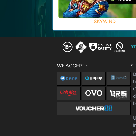
SKYWIND
RT
WE ACCEPT :
SI
b
C
d
b
U
i
P