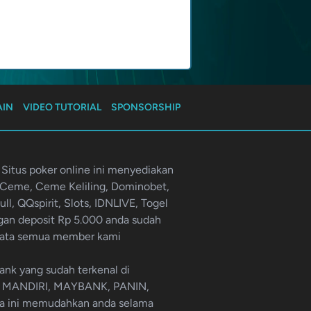
AIN
VIDEO TUTORIAL
SPONSORSHIP
 Situs poker online ini menyediakan
 Ceme, Ceme Keliling, Dominobet,
l, QQspirit, Slots, IDNLIVE, Togel
gan deposit Rp 5.000 anda sudah
-data semua member kami
nk yang sudah terkenal di
AGA, MANDIRI, MAYBANK, PANIN,
 ini memudahkan anda selama