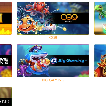
CQ9
BIG GAMING