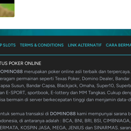
P SLOTS
TERMS & CONDITIONS
LINK ALTERNATIF
CARA BERM
TUS POKER ONLINE
DOMINO88
merupakan poker online asli terbaik dan terpercaya.
eragam permainan seperti Texas Poker, Domino Dealer, Bandar
apsa Susun, Bandar Capsa, Blackjack, Omaha, Super10, Superbul
an E-SPORT, sportbook, E-lottery dan MM Tangkas. Cukup den
isa bermain di server berkecepatan tinggi dan menjamin data
ntuk semua transaksi di
DOMINO88
kami mempunyai sarana ba
ndonesia, di antaranya adalah : BCA, BNI, BRI, BSI, CIMBNI
ERMATA, KOSPIN JASA, MEGA, JENIUS dan SINARMAS. sarana