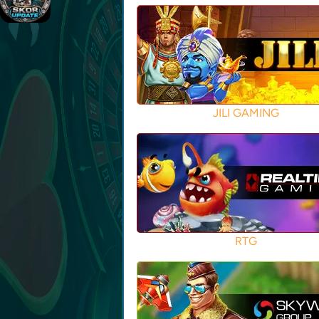
JILI GAMING
RTG